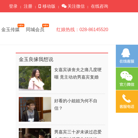
登录
注册
移动版
关注微信
在线咨询
|
|
|
|
金玉传媒
同城会员
红娘热线：028-86145520
金玉良缘我想说
女嘉宾谈丧夫之痛几度哽
咽 竟主动劝男嘉宾复婚
好看的小姐姐为何不自
信？
男嘉宾三十岁未谈过恋爱