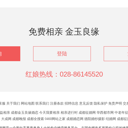
免费相亲 金玉良缘
询
登陆
红娘热线：028-86145520
客服
关于我们
网站地图
联系我们
注册条款
招聘信息
意见反馈
隐私保护
免责声明
交
益相亲
成都金玉良缘婚恋
今天我要相亲
相亲进行时
成都征婚网
华西都市网
中老年
网
大成网
成都晚报
成都全搜索
0460网站之家
成都婚恋网
德阳婚纱摄影
结婚网
成都征