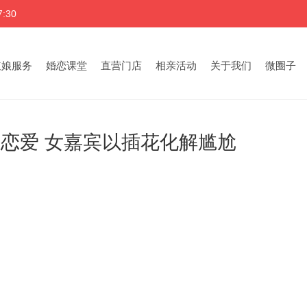
:30
红娘服务
婚恋课堂
直营门店
相亲活动
关于我们
微圈子
恋爱 女嘉宾以插花化解尴尬