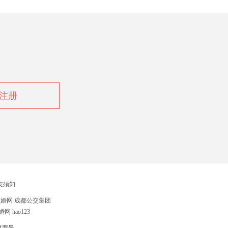
注册
友须知
征婚网
成都公交集团
婚网
hao123