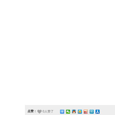
点赞：
0人赞了