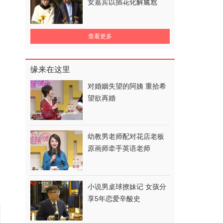
女嘉宾以插花化解尴尬
查看更多
缘来在这里
对婚姻失望的阿姨 重拾希
望欲再婚
幼教男老师配对花店老板
原画师牵手英语老师
小说男桌球撩妹记 女孩分
享5年恋爱辛酸史